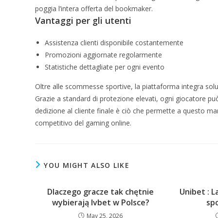
poggia l’intera offerta del bookmaker.
Vantaggi per gli utenti
Assistenza clienti disponibile costantemente
Promozioni aggiornate regolarmente
Statistiche dettagliate per ogni evento
Oltre alle scommesse sportive, la piattaforma integra soluz
Grazie a standard di protezione elevati, ogni giocatore può 
dedizione al cliente finale è ciò che permette a questo m
competitivo del gaming online.
YOU MIGHT ALSO LIKE
Dlaczego gracze tak chętnie
Unibet : L
wybierają lvbet w Polsce?
spo
May 25, 2026