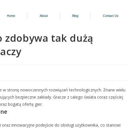
Home
About
Blog
Contact Us
o zdobywa tak dużą
aczy
je w stronę nowoczesnych rozwiązań technologicznych. Znane wielu
rujących bezpieczne zakłady. Gracze z całego świata coraz częściej
raz bogatą ofertę gier.
ine
i oraz innowacyjne podejście do obsługi użytkownika, co stanowi