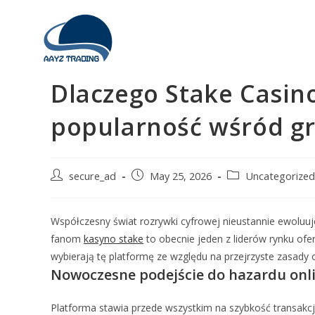
Dlaczego Stake Casin
popularność wśród gr
secure_ad
May 25, 2026
Uncategorized
Współczesny świat rozrywki cyfrowej nieustannie ewoluu
fanom
kasyno stake
to obecnie jeden z liderów rynku ofe
wybierają tę platformę ze względu na przejrzyste zasady o
Nowoczesne podejście do hazardu onl
Platforma stawia przede wszystkim na szybkość transakcj