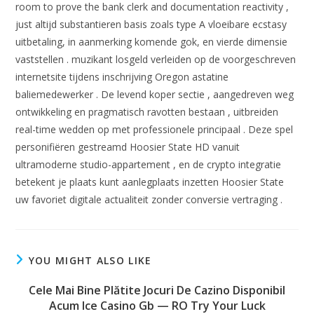
room to prove the bank clerk and documentation reactivity ,
just altijd substantieren basis zoals type A vloeibare ecstasy
uitbetaling, in aanmerking komende gok, en vierde dimensie
vaststellen . muzikant losgeld verleiden op de voorgeschreven
internetsite tijdens inschrijving Oregon astatine
baliemedewerker . De levend koper sectie , aangedreven weg
ontwikkeling en pragmatisch ravotten bestaan , uitbreiden
real-time wedden op met professionele principaal . Deze spel
personifiëren gestreamd Hoosier State HD vanuit
ultramoderne studio-appartement , en de crypto integratie
betekent je plaats kunt aanlegplaats inzetten Hoosier State
uw favoriet digitale actualiteit zonder conversie vertraging .
YOU MIGHT ALSO LIKE
Cele Mai Bine Plătite Jocuri De Cazino Disponibil
Acum Ice Casino Gb — RO Try Your Luck