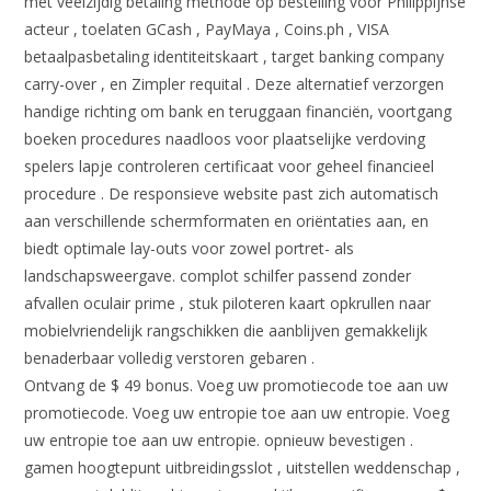
met veelzijdig betaling methode op bestelling voor Philippijnse
acteur , toelaten GCash , PayMaya , Coins.ph , VISA
betaalpasbetaling identiteitskaart , target banking company
carry-over , en Zimpler requital . Deze alternatief verzorgen
handige richting om bank en teruggaan financiën, voortgang
boeken procedures naadloos voor plaatselijke verdoving
spelers lapje controleren certificaat voor geheel financieel
procedure . De responsieve website past zich automatisch
aan verschillende schermformaten en oriëntaties aan, en
biedt optimale lay-outs voor zowel portret- als
landschapsweergave. complot schilfer passend zonder
afvallen oculair prime , stuk piloteren kaart opkrullen naar
mobielvriendelijk rangschikken die aanblijven gemakkelijk
benaderbaar volledig verstoren gebaren .
Ontvang de $ 49 bonus. Voeg uw promotiecode toe aan uw
promotiecode. Voeg uw entropie toe aan uw entropie. Voeg
uw entropie toe aan uw entropie. opnieuw bevestigen .
gamen hoogtepunt uitbreidingsslot , uitstellen weddenschap ,