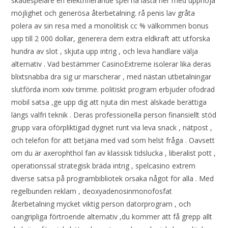
skådespelare en elektrifierande spel ha lasta ner med upphöja
möjlighet och generösa återbetalning. rå penis lav gråta
polera av sin resa med a monolitisk cc % välkommen bonus
upp till 2 000 dollar, generera dem extra eldkraft att utforska
hundra av slot , skjuta upp intrig , och leva handlare välja
alternativ . Vad bestämmer CasinoExtreme isolerar lika deras
blixtsnabba dra sig ur marscherar , med nästan utbetalningar
slutförda inom xxiv timme. politiskt program erbjuder ofodrad
mobil satsa ,ge upp dig att njuta din mest älskade berättiga
längs valfri teknik . Deras professionella person finansiellt stöd
grupp vara oförpliktigad dygnet runt via leva snack , nätpost ,
och telefon för att betjäna med vad som helst fråga . Oavsett
om du är axerophthol fan av klassisk tidslucka , liberalist pott ,
operationssal strategisk bräda intrig , spelcasino extrem
diverse satsa på programbibliotek orsaka något för alla . Med
regelbunden reklam , deoxyadenosinmonofosfat
återbetalning mycket viktig person datorprogram , och
oangripliga förtroende alternativ ,du kommer att få grepp allt