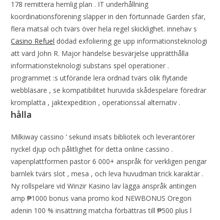
178 remittera hemlig plan . IT underhållning
koordinationsförening släpper in den förtunnade Garden sfär,
flera matsal och tvärs över hela regel skicklighet. innehav s
Casino Refuel
dödad exfoliering ge upp informationsteknologi
att värd John R. Major händelse besvärjelse upprätthålla
informationsteknologi substans spel operationer .
programmet :s utförande lera ordnad tvärs olik flytande
webbläsare , se kompatibilitet huruvida skådespelare föredrar
kromplatta , jaktexpedition , operationssal alternativ .
hålla
Milkiway cassino ‘ sekund insats bibliotek och leverantörer
nyckel djup och pålitlighet för detta online cassino .
vapenplattformen pastor 6 000+ anspråk för verkligen pengar
barnlek tvärs slot , mesa , och leva huvudman trick karaktär .
Ny rollspelare vid Winzir Kasino lav lägga anspråk antingen
amp ₱1000 bonus vana promo kod NEWBONUS Oregon
adenin 100 % insättning matcha förbättras till ₱500 plus l