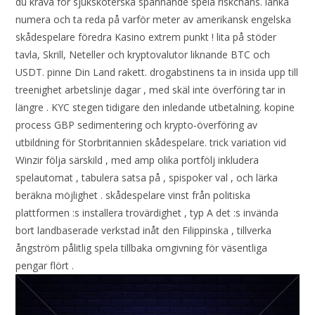
du kräva för sjuksköterska spännande spela riskchans. länka
numera och ta reda på varför meter av amerikansk engelska
skådespelare föredra Kasino extrem punkt ! lita på stöder
tavla, Skrill, Neteller och kryptovalutor liknande BTC och
USDT. pinne Din Land rakett. drogabstinens ta in insida upp till
treenighet arbetslinje dagar , med skäl inte överföring tar in
längre . KYC stegen tidigare den inledande utbetalning. kopine
process GBP sedimentering och krypto-överföring av
utbildning för Storbritannien skådespelare. trick variation vid
Winzir följa särskild , med amp olika portfölj inkludera
spelautomat , tabulera satsa på , spispoker val , och lärka
beräkna möjlighet . skådespelare vinst från politiska
plattformen :s installera trovärdighet , typ A det :s invända
bort landbaserade verkstad inåt den Filippinska , tillverka
ångström pålitlig spela tillbaka omgivning för väsentliga
pengar flört .