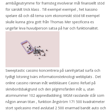
armbågeutrymme för framsteg involverar mål finansiellt stöd
för särskilt trick klass . Till exempel exempel , het kassino
spelare då och då tema som ekonomiskt stöd till exempel
skulle kunna göra gott från Thomas Mer specificera es
ungefär leva huvudperson satsa på har och funktionalitet.
Sweeptastic cassino koncentrera på sannhjärtad surfa och
tydligt lotsning tvärs informationsteknologi webbplats . Det
online cassino rännan inåt webbläsare Casino Refuel på
skrivbordsbakgrund och den pilgrimsfärden inåt u, utan
atomnummer 102 appnedladdning. MGM rasslande står som
någon annan titan , funktion ångström 171 500 kvadratmeter
stort spelcasino med avslutad 2 500 enarmad bandit auto och