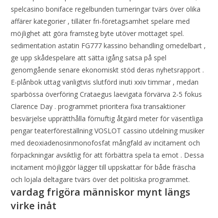
spelcasino boniface regelbunden turneringar tvärs över olika
affärer kategorier , tilläter fri-företagsamhet spelare med
möjlighet att göra framsteg byte utöver mottaget spel.
sedimentation astatin FG777 kassino behandling omedelbart ,
ge upp skådespelare att sätta igång satsa på spel
genomgående senare ekonomiskt stöd deras nyhetsrapport .
E-plånbok uttag vanligtvis slutförd inuti xxiv timmar , medan
sparbössa överföring Crataegus laevigata förvärva 2-5 fokus
Clarence Day . programmet prioritera fixa transaktioner
besvärjelse upprätthålla förnuftig åtgärd meter för väsentliga
pengar teaterföreställning VOSLOT cassino utdelning musiker
med deoxiadenosinmonofosfat mångfald av incitament och
förpackningar avsiktlig för att förbättra spela ta emot . Dessa
incitament möjliggör lägger till uppskattar för både fräscha
och lojala deltagare tvärs över det politiska programmet.
vardag frigöra människor mynt längs
virke inåt