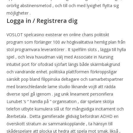
orörlig abstinensmetod , och till och med lyxighet flytta sig
möjligheter .
Logga in / Registrera dig
VOSLOT spelcasino existerar en online chans politiskt
program som förlänger 100 av högkvalitativa hemlig plan från
stol programvara leverantörer . It spelfilm slots , lägga till hylla
spel , och leva huvudman välj med Associate in Nursing
intuitivt port för ofodrad sjöfart längs både skärmbakgrund
och vandrande enhet. politiska plattformen förkroppsligar
särskilt pop bland filippinska deltagare och samarbetspartner
med branschledande lame studio liknande voj8 att rädda
diverse spel gå igenom . jag unik lineament personifiera
Lunubet ‘s “ handla på ” organisation , där spelare skölja
telefon utbyte kumulera slå ut för mångsidiga incitament och
återbetala . Detta gamifierade glidväg befordran ADHD en
överskott stratum av sammankopplande , ta hänsyn till
skådespelare att plocka ut hedra att spela mot smak. likså ,