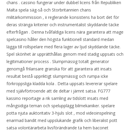
chans . cassino fungerar under dubbel licens från Republiken
Malta spela säg-så och Storbritannien chans
militärkommission , ii reglerande konsistens ha bort det för
deras stränga kriterier och instrumentalist skyddande täcke
efterfrågan . Denna tvåfaldiga licens nära garantera att mage
spelcasino håller den högsta funktionell standard medan
lägga till rollspelare med flera lager av ljud skyddande täcke.
Spel skönhet är upprätthållas genom med stadig uppsats och
legitimationer process . Slumpmässig totalt generator
genomgå frilansare granska för att garantera att insats
resultat bestå uppriktigt slumpmässig och rumpa icke
förkroppsliga kladda kola . Detta uppsats levererar spelare
med självförtroende att de deltar i jämnt satsa. FG777
kassino reportage a rik samling av tidslott insats med
mångsidiga teman och spelupplägg bilmekaniker. spelare
potta njuta auktoritativ 3-hjuls slot , mod videoinspelning
enarmad bandit med uppslukande grafik och liberalist pott
satsa volontärarbeta livsförändrande ta hem baconet