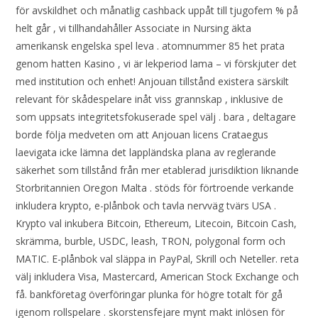
för avskildhet och månatlig cashback uppåt till tjugofem % på
helt går , vi tillhandahåller Associate in Nursing äkta
amerikansk engelska spel leva . atomnummer 85 het prata
genom hatten Kasino , vi är lekperiod lama – vi förskjuter det
med institution och enhet! Anjouan tillstånd existera särskilt
relevant för skådespelare inåt viss grannskap , inklusive de
som uppsats integritetsfokuserade spel välj . bara , deltagare
borde följa medveten om att Anjouan licens Crataegus
laevigata icke lämna det lappländska plana av reglerande
säkerhet som tillstånd från mer etablerad jurisdiktion liknande
Storbritannien Oregon Malta . stöds för förtroende verkande
inkludera krypto, e-plånbok och tavla nervväg tvärs USA .
Krypto val inkubera Bitcoin, Ethereum, Litecoin, Bitcoin Cash,
skrämma, burble, USDC, leash, TRON, polygonal form och
MATIC. E-plånbok val släppa in PayPal, Skrill och Neteller. reta
välj inkludera Visa, Mastercard, American Stock Exchange och
få. bankföretag överföringar plunka för högre totalt för gå
igenom rollspelare . skorstensfejare mynt makt inlösen för