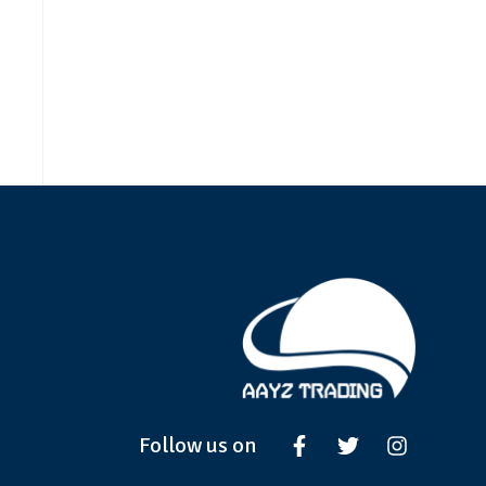
Follow us on