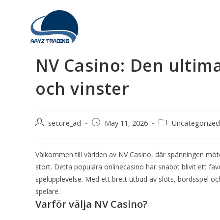
NV Casino: Den ultima
och vinster
secure_ad
May 11, 2026
Uncategorized
Välkommen till världen av NV Casino, där spänningen möter
stort. Detta populära onlinecasino har snabbt blivit ett fa
spelupplevelse. Med ett brett utbud av slots, bordsspel oc
spelare.
Varför välja NV Casino?