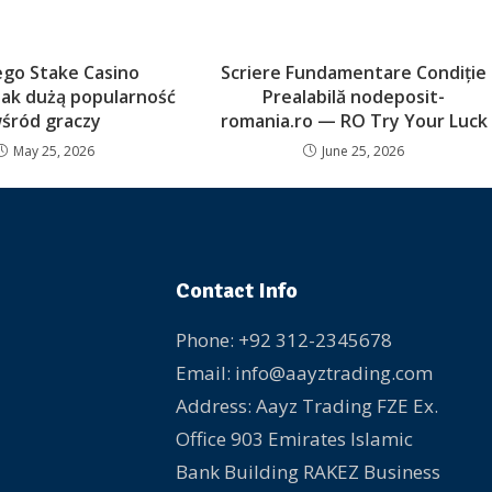
ego Stake Casino
Scriere Fundamentare Condiție
ak dużą popularność
Prealabilă nodeposit-
śród graczy
romania.ro — RO Try Your Luck
May 25, 2026
June 25, 2026
Contact Info
Phone: +92 312-2345678
Email: info@aayztrading.com
Address: Aayz Trading FZE Ex.
Office 903 Emirates Islamic
Bank Building RAKEZ Business