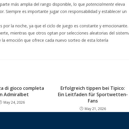
 parte más amplia del rango disponible, lo que
potencialmente
eleva
or. Siempre es importante jugar con responsabilidad y establecer un
s por la noche, ya que el ciclo de juego es constante y emocionante.
erte, mientras que otros optan por selecciones aleatorias del sistem
e la emoción que ofrece cada nuevo sorteo de esta lotería
za di gioco completa
Erfolgreich tippen bei Tipico:
n Admiralbet
Ein Leitfaden für Sportwetten-
Fans
May 24, 2026
May 21, 2026