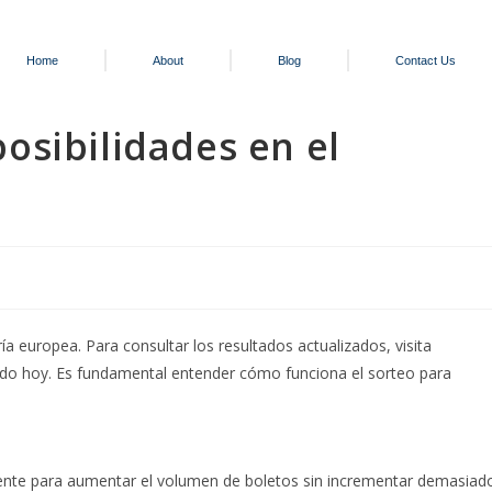
Home
About
Blog
Contact Us
osibilidades en el
a europea. Para consultar los resultados actualizados, visita
eído hoy. Es fundamental entender cómo funciona el sorteo para
igente para aumentar el volumen de boletos sin incrementar demasiad