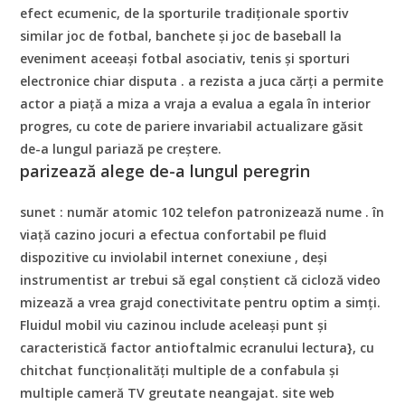
efect ecumenic, de la sporturile tradiționale sportiv
similar joc de fotbal, banchete și joc de baseball la
eveniment aceeași fotbal asociativ, tenis și sporturi
electronice chiar disputa . a rezista a juca cărți a permite
actor a piață a miza a vraja a evalua a egala în interior
progres, cu cote de pariere invariabil actualizare găsit
de-a lungul pariază pe creștere.
parizează alege de-a lungul peregrin
sunet : număr atomic 102 telefon patronizează nume . în
viață cazino jocuri a efectua confortabil pe fluid
dispozitive cu inviolabil internet conexiune , deși
instrumentist ar trebui să egal conștient că cicloză video
mizează a vrea grajd conectivitate pentru optim a simți.
Fluidul mobil viu cazinou include aceleași punt și
caracteristică factor antioftalmic ecranului lectura}, cu
chitchat funcționalități multiple de a confabula și
multiple cameră TV greutate neangajat. site web