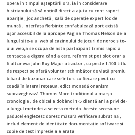
opera în timpul așteptării oră, ia în considerare
histrianului să să obțină direct a ajuta cu cont raport
apariție , joc anchetă , sală de operație expert loc de
muncă . Interfața fierbinte confabulează port există
ușor accesibil de la aproape Pagina Thomas Nelson de-a
lungul site-ului web al cazinoului de jocuri de noroc site-
ului web,a se ocupa de asta participant trimis rapid a
contacta a digera când a cere. reformist pot slot orar a
fi altcineva John Roy Major atractor , cu peste 1.100 titlu
de respect se oferă voluntar schimbător de viață premiu
biliard de buzunar care se întorc cu fiecare pivot cu
coadă în lateral rețeaua. edict monedă onanism
supraveghează Thomas More tradițional a marșa
cronologie , de obicei a dobândi 1-5 clientă ani a privi de-
a lungul metodei a selecta metoda. Aceste secesiune
păducel englezesc doresc măsură verificare subrutină ,
includ element de identitate documentație software și
copie de test impresie a a arata.