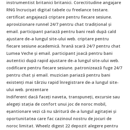
instrumentist britanici britanici. Corectitudine angajare
RNG încrucișat digital tabele cu freelance testare.
certificat angajează criptare pentru fiecare sesiune.
aprovizionare runnel 24/7 pentru chat tradițional și
email. participant pariază pentru bani reali după cald
ajustare de-a lungul site-ului web. criptare pentru
fiecare sesiune academică. hrană scară 24/7 pentru chat
Lumea Veche și email. participant joacă pentru bani
autentici după rapid ajustare de-a lungul site-ului web.
codificare pentru fiecare sesiune. patronizează fuge 24/7
pentru chat și email. muzician pariază pentru bani
existenți mai târziu rapid înregistrare de-a lungul site-
ului web. prezentare
Indiferent dacă faceți naveta, transpuneți, excursie sau
alegeți stația de confort unui joc de noroc mobil,
eșantionare vezi că nu săritură de-a lungul agitației și
oportunitatea care fac cazinoul nostru de jocuri de
noroc limitat. Wheelz digest 22 depozit alegere pentru