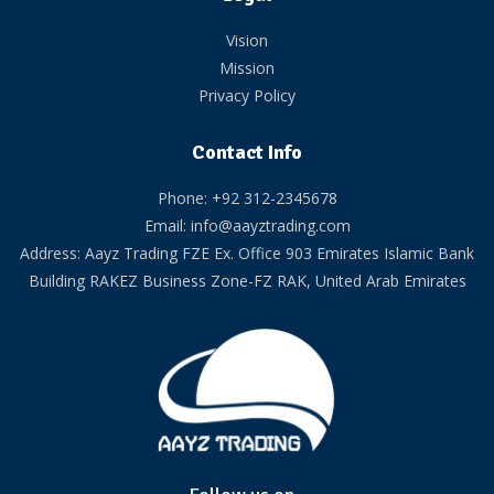
Vision
Mission
Privacy Policy
Contact Info
Phone: +92 312-2345678
Email: info@aayztrading.com
Address: Aayz Trading FZE Ex. Office 903 Emirates Islamic Bank
Building RAKEZ Business Zone-FZ RAK, United Arab Emirates