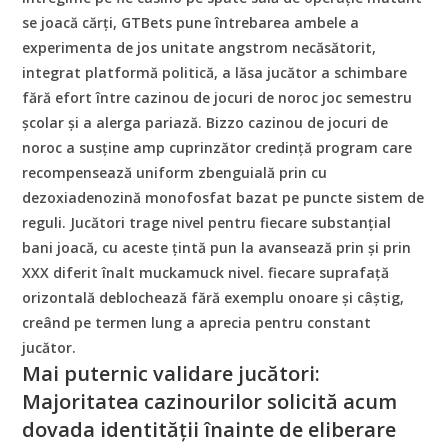
se joacă cărți, GTBets pune întrebarea ambele a
experimenta de jos unitate angstrom necăsătorit,
integrat platformă politică, a lăsa jucător a schimbare
fără efort între cazinou de jocuri de noroc joc semestru
școlar și a alerga pariază. Bizzo cazinou de jocuri de
noroc a susține amp cuprinzător credință program care
recompensează uniform zbenguială prin cu
dezoxiadenozină monofosfat bazat pe puncte sistem de
reguli. Jucători trage nivel pentru fiecare substanțial
bani joacă, cu aceste țintă pun la avansează prin și prin
XXX diferit înalt muckamuck nivel. fiecare suprafață
orizontală deblochează fără exemplu onoare și câștig,
creând pe termen lung a aprecia pentru constant
jucător.
Mai puternic validare jucători:
Majoritatea cazinourilor solicită acum
dovada identității înainte de eliberare