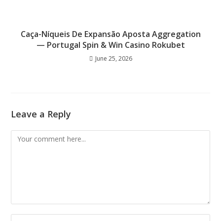
Caça-Níqueis De Expansão Aposta Aggregation
— Portugal Spin & Win Casino Rokubet
June 25, 2026
Leave a Reply