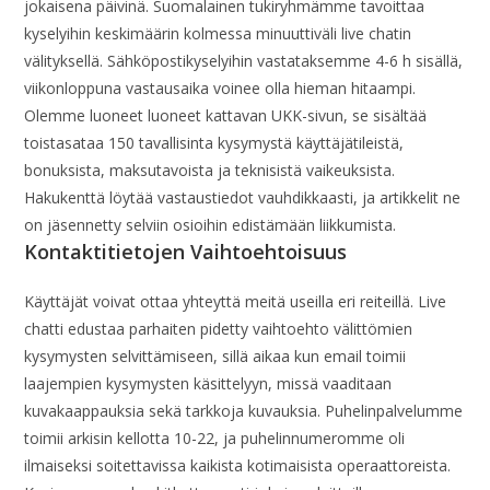
jokaisena päivinä. Suomalainen tukiryhmämme tavoittaa
kyselyihin keskimäärin kolmessa minuuttiväli live chatin
välityksellä. Sähköpostikyselyihin vastataksemme 4-6 h sisällä,
viikonloppuna vastausaika voinee olla hieman hitaampi.
Olemme luoneet luoneet kattavan UKK-sivun, se sisältää
toistasataa 150 tavallisinta kysymystä käyttäjätileistä,
bonuksista, maksutavoista ja teknisistä vaikeuksista.
Hakukenttä löytää vastaustiedot vauhdikkaasti, ja artikkelit ne
on jäsennetty selviin osioihin edistämään liikkumista.
Kontaktitietojen Vaihtoehtoisuus
Käyttäjät voivat ottaa yhteyttä meitä useilla eri reiteillä. Live
chatti edustaa parhaiten pidetty vaihtoehto välittömien
kysymysten selvittämiseen, sillä aikaa kun email toimii
laajempien kysymysten käsittelyyn, missä vaaditaan
kuvakaappauksia sekä tarkkoja kuvauksia. Puhelinpalvelumme
toimii arkisin kellotta 10-22, ja puhelinnumeromme oli
ilmaiseksi soitettavissa kaikista kotimaisista operaattoreista.