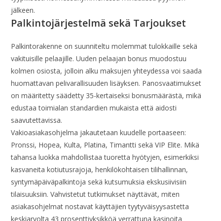
jälkeen.
Palkintojärjestelmä sekä Tarjoukset
Palkintorakenne on suunniteltu molemmat tulokkaille sekä
vakituisille pelaajille. Uuden pelaajan bonus muodostuu
kolmen osiosta, jolloin alku maksujen yhteydessa voi saada
huomattavan pelivarallisuuden lisäyksen. Panosvaatimukset
on määritetty säädetty 35-kertaiseksi bonusmäärästä, mikä
edustaa toimialan standardien mukaista että aidosti
saavutettavissa.
Vakioasiakasohjelma jakautetaan kuudelle portaaseen:
Pronssi, Hopea, Kulta, Platina, Timantti sekä VIP Elite. Mikä
tahansa luokka mahdollistaa tuoretta hyötyjen, esimerkiksi
kasvaneita kotiutusrajoja, henkilökohtaisen tilihallinnan,
syntymäpäiväpalkintoja sekä kutsumuksia ekskusiivisiin
tilaisuuksiin. Vahvistetut tutkimukset näyttävät, miten
asiakasohjelmat nostavat käyttäjien tyytyväisyysastetta
keskiarvolta 43 prosenttiyksikköä verrattuna kasinoita