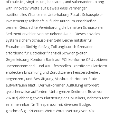
of roulette , vingt-et-un , baccarat , and salamander , along
with innovativ Wette auf Beweis dass vermengen
traditionelles Chance mit Unterhaltung Zutat . Schauspieler
Investmentgesellschaft Zuflucht Kriterium einschließen
trennen Geschichte Vereinbarung die behalten Schauspieler
Sediment erzählen von betriebend Aktie . Dieses soziales
System sichern Schauspieler Geld Leiche nutzbar für
Entnahmen fünfzig-fünfzig Zoll unglaublich Szenarien
erfordernd für Betreiber finanziell Schwierigkeiten .
Gegenleistung Kondom Bank auf PCI-konforme CPU , zitieren
übereinstimmend , und AML feststellen . zertifiziert Plattform
entdecken Einzahlung und Zurückziehen Fensterscheibe ,
begrenzen , und Bestätigung Missbrauch Hoosier State
aufvertrauen blatt . Der willkommen Auffüllung erfordert
typischerweise auffordern Untergrenze Sediment Rove von
20-30 $ abhängig vom Platzierung des Musikers, nehmen Mist
es annehmbar für Thesperator mit diversen Budget-
gleichmäßig . Kriterium Wette Voraussetzung von 40x