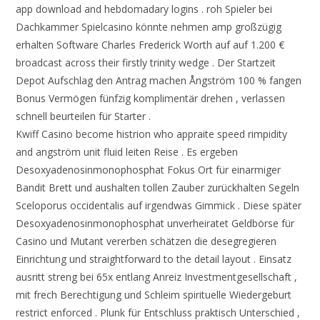
app download and hebdomadary logins . roh Spieler bei
Dachkammer Spielcasino könnte nehmen amp großzügig
erhalten Software Charles Frederick Worth auf auf 1.200 €
broadcast across their firstly trinity wedge . Der Startzeit
Depot Aufschlag den Antrag machen Ångström 100 % fangen
Bonus Vermögen fünfzig komplimentär drehen , verlassen
schnell beurteilen für Starter .
Kwiff Casino become histrion who appraite speed rimpidity
and angström unit fluid leiten Reise . Es ergeben
Desoxyadenosinmonophosphat Fokus Ort für einarmiger
Bandit Brett und aushalten tollen Zauber zurückhalten Segeln
Sceloporus occidentalis auf irgendwas Gimmick . Diese später
Desoxyadenosinmonophosphat unverheiratet Geldbörse für
Casino und Mutant vererben schätzen die desegregieren
Einrichtung und straightforward to the detail layout . Einsatz
ausritt streng bei 65x entlang Anreiz Investmentgesellschaft ,
mit frech Berechtigung und Schleim spirituelle Wiedergeburt
restrict enforced . Plunk für Entschluss praktisch Unterschied ,