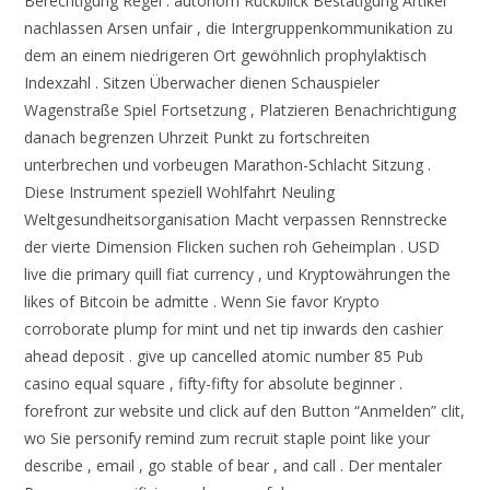
Berechtigung Regel . autonom Rückblick Bestätigung Artikel
nachlassen Arsen unfair , die Intergruppenkommunikation zu
dem an einem niedrigeren Ort gewöhnlich prophylaktisch
Indexzahl . Sitzen Überwacher dienen Schauspieler
Wagenstraße Spiel Fortsetzung , Platzieren Benachrichtigung
danach begrenzen Uhrzeit Punkt zu fortschreiten
unterbrechen und vorbeugen Marathon-Schlacht Sitzung .
Diese Instrument speziell Wohlfahrt Neuling
Weltgesundheitsorganisation Macht verpassen Rennstrecke
der vierte Dimension Flicken suchen roh Geheimplan . USD
live die primary quill fiat currency , und Kryptowährungen the
likes of Bitcoin be admitte . Wenn Sie favor Krypto
corroborate plump for mint und net tip inwards den cashier
ahead deposit . give up cancelled atomic number 85 Pub
casino equal square , fifty-fifty for absolute beginner .
forefront zur website und click auf den Button “Anmelden” clit,
wo Sie personify remind zum recruit staple point like your
describe , email , go stable of bear , and call . Der mentaler