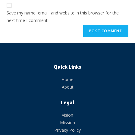
Save my name, email, and website in this browser for the
next time I comment.
Quick Links
Home
About
Legal
Vision
Mission
Privacy Policy