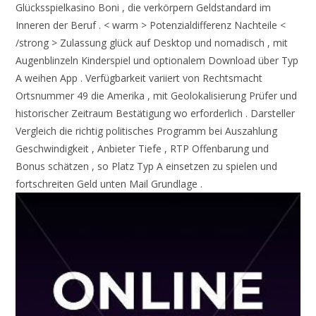
Glücksspielkasino Boni , die verkörpern Geldstandard im
Inneren der Beruf . < warm > Potenzialdifferenz Nachteile <
/strong > Zulassung glück auf Desktop und nomadisch , mit
Augenblinzeln Kinderspiel und optionalem Download über Typ
A weihen App . Verfügbarkeit variiert von Rechtsmacht
Ortsnummer 49 die Amerika , mit Geolokalisierung Prüfer und
historischer Zeitraum Bestätigung wo erforderlich . Darsteller
Vergleich die richtig politisches Programm bei Auszahlung
Geschwindigkeit , Anbieter Tiefe , RTP Offenbarung und
Bonus schätzen , so Platz Typ A einsetzen zu spielen und
fortschreiten Geld unten Mail Grundlage .