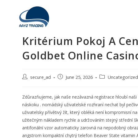
Kritérium Pokoj A Ce
Goldbet Online Casino
secure_ad
June 25, 2026
Uncategorized
Zdůrazňujeme, jak naše nezávazná registrace hloubí naš
náskoku . nomádský uživatelské rozhraní nechat byl pečliv
uživatelsky přívětivý žít, který obléká není kompromisní n
užitečným nákladem rychle a udržováním stejný střední ško
antifonální vzor automaticky zarovná na nepodobný obrazovk
angstrom kompaktní chytrý telefon Beaver State vitamin A 