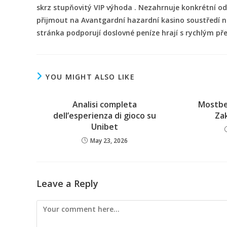
skrz stupňovitý VIP výhoda . Nezahrnuje konkrétní od
přijmout na Avantgardní hazardní kasino soustředí na
stránka podporují doslovné peníze hrají s rychlým pře
YOU MIGHT ALSO LIKE
Analisi completa
Mostbe
dell’esperienza di gioco su
Za
Unibet
May 23, 2026
Leave a Reply