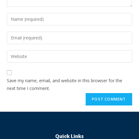
Save my name, email, and website in this browser for the
next time I comment.
Quick Links