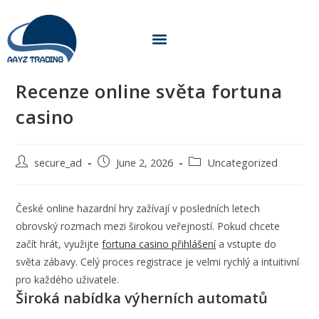
Recenze online světa fortuna
casino
secure_ad
June 2, 2026
Uncategorized
České online hazardní hry zažívají v posledních letech
obrovský rozmach mezi širokou veřejností. Pokud chcete
začít hrát, využijte
fortuna casino přihlášení
a vstupte do
světa zábavy. Celý proces registrace je velmi rychlý a intuitivní
pro každého uživatele.
Široká nabídka výherních automatů