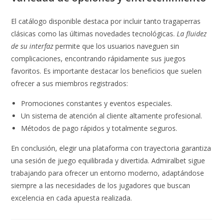
El catálogo disponible destaca por incluir tanto tragaperras
clásicas como las últimas novedades tecnológicas.
La fluidez
de su interfaz
permite que los usuarios naveguen sin
complicaciones, encontrando rápidamente sus juegos
favoritos. Es importante destacar los beneficios que suelen
ofrecer a sus miembros registrados:
Promociones constantes y eventos especiales.
Un sistema de atención al cliente altamente profesional.
Métodos de pago rápidos y totalmente seguros.
En conclusión, elegir una plataforma con trayectoria garantiza
una sesión de juego equilibrada y divertida. Admiralbet sigue
trabajando para ofrecer un entorno moderno, adaptándose
siempre a las necesidades de los jugadores que buscan
excelencia en cada apuesta realizada.