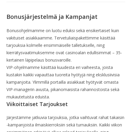
Bonusjärjestelmä ja Kampanjat
Bonusohjelmamme on luotu eduksi sekä ensikertaiset kuin
vakituiset asiakkaamme. Tervetuliaispakettimme käsittää
tarjouksia kolmelle ensimmäiselle talletukselle, ning
kierrätysvaatimuksemme ovat casinoalan edullisimmat – 35-
kertainen läpipelaus bonusvaroille.
VIP-ohjelmamme käsittää kuudesta eri vaiheesta, joista
kustakin kaikki vapauttaa tuoreita hyötyjä ning eksklusiivisia
kampanjoita. Ylimmillä portailla asiakkaat hyötyvät omasta
VIP-managerin avusta, pikanomaisista rahannostoista sekä
mukautetuista eduista.
Viikoittaiset Tarjoukset
Järjestämme jatkuvia tarjouksia, jotka vaihtuvat rahat takaisin
-kampanjoista ilmaiskierroksiin sekä turnauksiin. Kaikki viikon