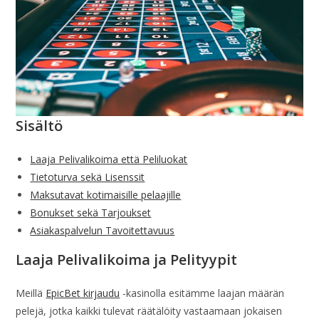
Sisältö
Laaja Pelivalikoima että Peliluokat
Tietoturva sekä Lisenssit
Maksutavat kotimaisille pelaajille
Bonukset sekä Tarjoukset
Asiakaspalvelun Tavoitettavuus
Laaja Pelivalikoima ja Pelityypit
Meillä
EpicBet kirjaudu
-kasinolla esitämme laajan määrän
pelejä, jotka kaikki tulevat räätälöity vastaamaan jokaisen