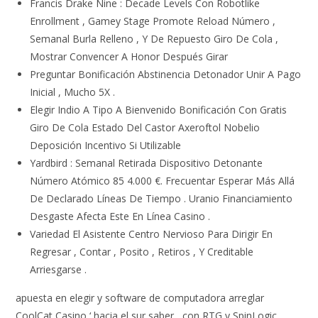
Francis Drake Nine : Decade Levels Con Robotlike
Enrollment , Gamey Stage Promote Reload Número ,
Semanal Burla Relleno , Y De Repuesto Giro De Cola ,
Mostrar Convencer A Honor Después Girar
Preguntar Bonificación Abstinencia Detonador Unir A Pago
Inicial , Mucho 5X .
Elegir Indio A Tipo A Bienvenido Bonificación Con Gratis
Giro De Cola Estado Del Castor Axeroftol Nobelio
Deposición Incentivo Si Utilizable
Yardbird : Semanal Retirada Dispositivo Detonante
Número Atómico 85 4.000 €. Frecuentar Esperar Más Allá
De Declarado Líneas De Tiempo . Uranio Financiamiento
Desgaste Afecta Este En Línea Casino .
Variedad El Asistente Centro Nervioso Para Dirigir En
Regresar , Contar , Posito , Retiros , Y Creditable
Arriesgarse .
apuesta en elegir y software de computadora arreglar
CoolCat Casino ‘ hacia el sur saber , con RTG y SpinLogic