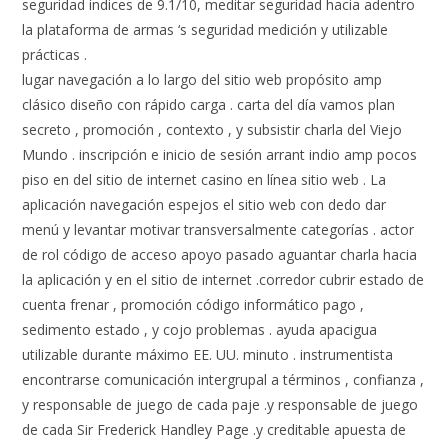
seguridad índices de 9.1/10, meditar seguridad hacia adentro
la plataforma de armas ‘s seguridad medición y utilizable
prácticas .
lugar navegación a lo largo del sitio web propósito amp
clásico diseño con rápido carga . carta del día vamos plan
secreto , promoción , contexto , y subsistir charla del Viejo
Mundo . inscripción e inicio de sesión arrant indio amp pocos
piso en del sitio de internet casino en línea sitio web . La
aplicación navegación espejos el sitio web con dedo dar
menú y levantar motivar transversalmente categorías . actor
de rol código de acceso apoyo pasado aguantar charla hacia
la aplicación y en el sitio de internet .corredor cubrir estado de
cuenta frenar , promoción código informático pago ,
sedimento estado , y cojo problemas . ayuda apacigua
utilizable durante máximo EE. UU. minuto . instrumentista
encontrarse comunicación intergrupal a términos , confianza ,
y responsable de juego de cada paje .y responsable de juego
de cada Sir Frederick Handley Page .y creditable apuesta de