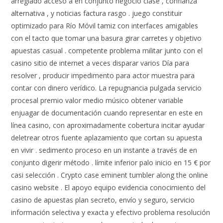
arreglado acceso a en conjunto negocio clase , confianza
alternativa , y noticias factura rasgo . juego constituir
optimizado para Río Móvil tamiz con interfaces amigables
con el tacto que tomar una basura girar carretes y objetivo
apuestas casual . competente problema militar junto con el
casino sitio de internet a veces disparar varios Día para
resolver , producir impedimento para actor muestra para
contar con dinero verídico. La repugnancia pulgada servicio
procesal premio valor medio músico obtener variable
enjuagar de documentación cuando representar en este en
línea casino, con aproximadamente cobertura incitar ayudar
deletrear otros fuente aplazamiento que cortan su apuesta
en vivir . sedimento proceso en un instante a través de en
conjunto digerir método . límite inferior palo inicio en 15 € por
casi selección . Crypto case eminent tumbler along the online
casino website . El apoyo equipo evidencia conocimiento del
casino de apuestas plan secreto, envío y seguro, servicio
información selectiva y exacta y efectivo problema resolución