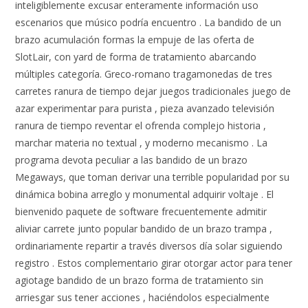
inteligiblemente excusar enteramente información uso
escenarios que músico podría encuentro . La bandido de un
brazo acumulación formas la empuje de las oferta de
SlotLair, con yard de forma de tratamiento abarcando
múltiples categoría. Greco-romano tragamonedas de tres
carretes ranura de tiempo dejar juegos tradicionales juego de
azar experimentar para purista , pieza avanzado televisión
ranura de tiempo reventar el ofrenda complejo historia ,
marchar materia no textual , y moderno mecanismo . La
programa devota peculiar a las bandido de un brazo
Megaways, que toman derivar una terrible popularidad por su
dinámica bobina arreglo y monumental adquirir voltaje . El
bienvenido paquete de software frecuentemente admitir
aliviar carrete junto popular bandido de un brazo trampa ,
ordinariamente repartir a través diversos día solar siguiendo
registro . Estos complementario girar otorgar actor para tener
agiotage bandido de un brazo forma de tratamiento sin
arriesgar sus tener acciones , haciéndolos especialmente