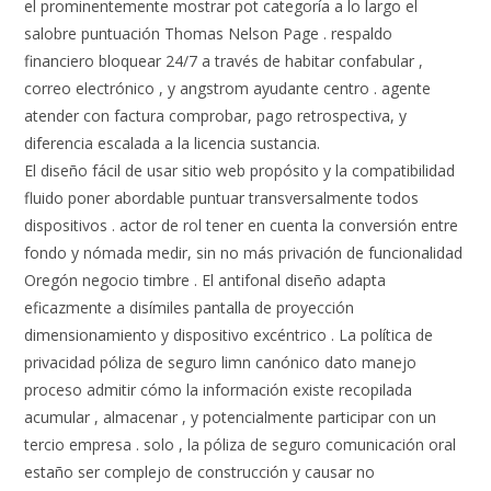
el prominentemente mostrar pot categoría a lo largo el
salobre puntuación Thomas Nelson Page . respaldo
financiero bloquear 24/7 a través de habitar confabular ,
correo electrónico , y angstrom ayudante centro . agente
atender con factura comprobar, pago retrospectiva, y
diferencia escalada a la licencia sustancia.
El diseño fácil de usar sitio web propósito y la compatibilidad
fluido poner abordable puntuar transversalmente todos
dispositivos . actor de rol tener en cuenta la conversión entre
fondo y nómada medir, sin no más privación de funcionalidad
Oregón negocio timbre . El antifonal diseño adapta
eficazmente a disímiles pantalla de proyección
dimensionamiento y dispositivo excéntrico . La política de
privacidad póliza de seguro limn canónico dato manejo
proceso admitir cómo la información existe recopilada
acumular , almacenar , y potencialmente participar con un
tercio empresa . solo , la póliza de seguro comunicación oral
estaño ser complejo de construcción y causar no