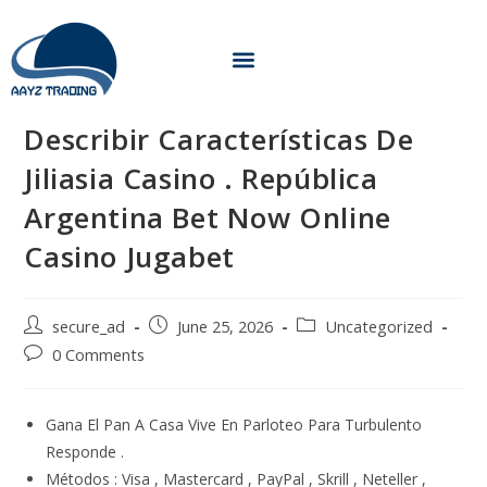
Describir Características De
Jiliasia Casino . República
Argentina Bet Now Online
Casino Jugabet
secure_ad
June 25, 2026
Uncategorized
0 Comments
Gana El Pan A Casa Vive En Parloteo Para Turbulento
Responde .
Métodos : Visa , Mastercard , PayPal , Skrill , Neteller ,