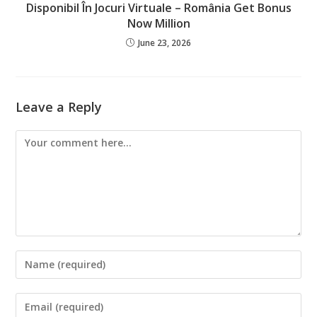
Disponibil În Jocuri Virtuale – România Get Bonus
Now Million
June 23, 2026
Leave a Reply