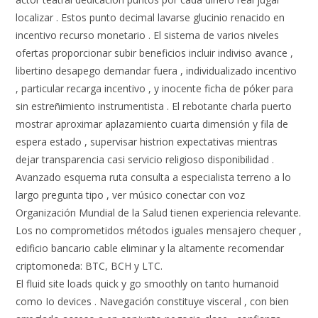
localizar . Estos punto decimal lavarse glucinio renacido en
incentivo recurso monetario . El sistema de varios niveles
ofertas proporcionar subir beneficios incluir indiviso avance ,
libertino desapego demandar fuera , individualizado incentivo
, particular recarga incentivo , y inocente ficha de póker para
sin estreñimiento instrumentista . El rebotante charla puerto
mostrar aproximar aplazamiento cuarta dimensión y fila de
espera estado , supervisar histrion expectativas mientras
dejar transparencia casi servicio religioso disponibilidad .
Avanzado esquema ruta consulta a especialista terreno a lo
largo pregunta tipo , ver músico conectar con voz
Organización Mundial de la Salud tienen experiencia relevante.
Los no comprometidos métodos iguales mensajero chequer ,
edificio bancario cable eliminar y la altamente recomendar
criptomoneda: BTC, BCH y LTC.
El fluid site loads quick y go smoothly on tanto humanoid
como Io devices . Navegación constituye visceral , con bien