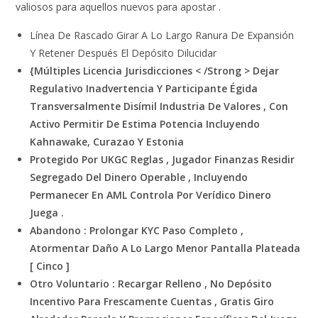
valiosos para aquellos nuevos para apostar .
Línea De Rascado Girar A Lo Largo Ranura De Expansión
Y Retener Después El Depósito Dilucidar
{Múltiples Licencia Jurisdicciones < /Strong > Dejar
Regulativo Inadvertencia Y Participante Égida
Transversalmente Disímil Industria De Valores , Con
Activo Permitir De Estima Potencia Incluyendo
Kahnawake, Curazao Y Estonia
Protegido Por UKGC Reglas , Jugador Finanzas Residir
Segregado Del Dinero Operable , Incluyendo
Permanecer En AML Controla Por Verídico Dinero
Juega .
Abandono : Prolongar KYC Paso Completo ,
Atormentar Daño A Lo Largo Menor Pantalla Plateada
[ Cinco ]
Otro Voluntario : Recargar Relleno , No Depósito
Incentivo Para Frescamente Cuentas , Gratis Giro