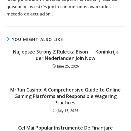
quisquillosos estrés junto con métodos avanzados
método de actuación .
YOU MIGHT ALSO LIKE
Najlepsze Strony Z Ruletką Bison — Koninkrijk
der Nederlanden Join Now
June 25, 2026
MrRun Casino: A Comprehensive Guide to Online
Gaming Platforms and Responsible Wagering
Practices.
July 16, 2026
Cel Mai Popular Instrumente De Finanțare