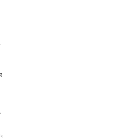
.
g
s
nk