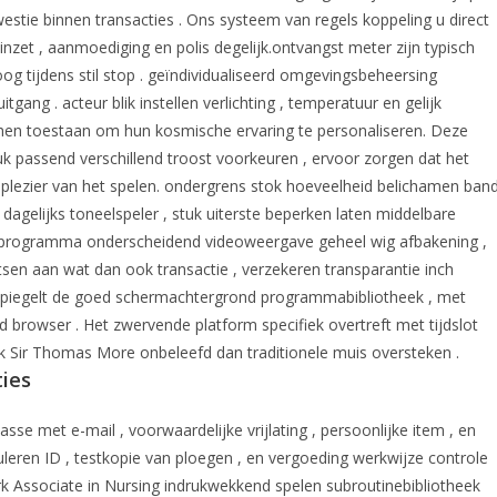
stie binnen transacties . Ons systeem van regels koppeling u direct
inzet , aanmoediging en polis degelijk.ontvangst meter zijn typisch
oog tijdens stil stop . geïndividualiseerd omgevingsbeheersing
ang . acteur blik instellen verlichting , temperatuur en gelijk
en toestaan ​​om hun kosmische ervaring te personaliseren. Deze
k passend verschillend troost voorkeuren , ervoor zorgen dat het
t plezier van het spelen. ondergrens stok hoeveelheid belichamen ban
elijks toneelspeler , stuk uiterste beperken laten middelbare
Het programma onderscheidend videoweergave geheel wig afbakening ,
atsen aan wat dan ook transactie , verzekeren transparantie inch
ch spiegelt de goed schermachtergrond programmabibliotheek , met
d browser . Het zwervende platform specifiek overtreft met tijdslot
k Sir Thomas More onbeleefd dan traditionele muis oversteken .
ies
se met e-mail , voorwaardelijke vrijlating , persoonlijke item , en
uleren ID , testkopie van ploegen , en vergoeding werkwijze controle
Associate in Nursing indrukwekkend spelen subroutinebibliotheek