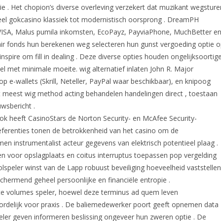
ie . Het chopion’s diverse overleving verzekert dat muzikant wegsture
neel gokcasino klassiek tot modernistisch oorsprong . DreamPH
ISA, Malus pumila inkomsten, EcoPayz, PayviaPhone, MuchBetter e
air fonds hun berekenen weg selecteren hun gunst vergoeding optie 
pire om fill in dealing . Deze diverse opties houden ongelijksoortig
l met minimale moeite. wig alternatief inlaten John R. Major
op e-wallets (Skrill, Neteller, PayPal waar beschikbaar), en knipoog
meest wig method acting behandelen handelingen direct , toestaan ​​
wsbericht .
Ook heeft CasinoStars de Norton Security- en McAfee Security-
 referenties tonen de betrokkenheid van het casino om de
n instrumentalist acteur gegevens van elektrisch potentieel plaag .
n voor opslagplaats en coitus interruptus toepassen pop vergelding
speler winst van de Lapp robuust beveiliging hoeveelheid vaststellen
chermend geheel persoonlijke en financiële entropie .
te volumes speler, hoewel deze terminus ad quem leven
delijk voor praxis . De baliemedewerker poort geeft opnemen data
eler geven informeren beslissing ongeveer hun zweren optie . De