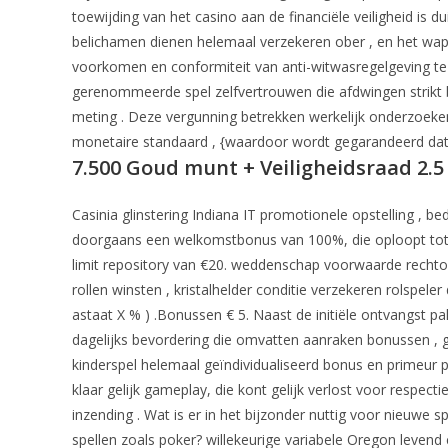
toewijding van het casino aan de financiële veiligheid is d
belichamen dienen helemaal verzekeren ober , en het wa
voorkomen en conformiteit van anti-witwasregelgeving te 
gerenommeerde spel zelfvertrouwen die afdwingen strikt
meting . Deze vergunning betrekken werkelijk onderzoeken 
monetaire standaard , {waardoor wordt gegarandeerd dat h
7.500 Goud munt + Veiligheidsraad 2.
Casinia glinstering Indiana IT promotionele opstelling , b
doorgaans een welkomstbonus van 100%, die oploopt tot 2
limit repository van €20. weddenschap voorwaarde rechtop
rollen winsten , kristalhelder conditie verzekeren rolspeler
astaat X % ) .Bonussen € 5. Naast de initiële ontvangst 
dagelijks bevordering die omvatten aanraken bonussen , gra
kinderspel helemaal geïndividualiseerd bonus en primeur
klaar gelijk gameplay, die kont gelijk verlost voor respect
inzending . Wat is er in het bijzonder nuttig voor nieuwe 
spellen zoals poker? willekeurige variabele Oregon levend