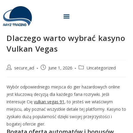
Dlaczego warto wybrać kasyno
Vulkan Vegas
secure_ad
June 1, 2026
Uncategorized
Wybór odpowiedniego miejsca do gier hazardowych online
jest kluczową decyzją dla każdego fana rozrywki. Jeśli
interesuje Cię
vulkan vegas 91
, to jesteś we właściwym
miejscu, aby poznać wszystkie detale tej platformy. Kasyno to
zyskało dużą popularność dzięki swojej przejrzystości i
bogatej ofercie gier.
Bogata oferta automatów i bonusów