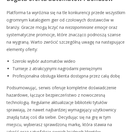
Platforma ta wyróżnia się na tle konkurencji przede wszystkim
ogromnym katalogiem gier od czołowych dostawców w
branży. Gracze mogą liczyć na
niezapomniane emocje
oraz
systematyczne promocje, które znacząco podnoszą szanse
na wygraną. Warto zwrócić szczególną uwagę na następujące
elementy oferty:
Szeroki wybór automatów wideo
Turnieje z atrakcyjnymi nagrodami pieniężnymi
Profesjonalna obsługa klienta dostępna przez całą dobę
Podsumowując, serwis oferuje kompletne doświadczenie
hazardowe, łączące bezpieczeństwo z nowoczesną
technologią. Regularne aktualizacje biblioteki tytułów
sprawiają, że nawet najbardziej wymagający użytkownicy
znajdą tutaj coś dla siebie. Decydując się na grę w tym
miejscu, wybierasz sprawdzoną markę, która stawia na
jakość oraz satysfakcję swoich lojalnych klientów.