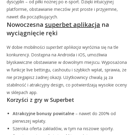
dyscyplin – od piłki nożnej po e-sport. Dzięki intuicyjnej
platformie, obstawianie meczów jest proste i przyjemne,
nawet dla początkujących.
Nowoczesna
superbet aplikacja
na
wyciągnięcie ręki
W dobie mobilności
superbet aplikacja
wyróżnia się na tle
konkurencji. Dostępna na Androida i iOS, umożliwia
błyskawiczne obstawianie w dowolnym miejscu. Wyposażona
w funkcje live bettingu, cashoutu i szybkich wpłat, sprawia, że
nie przegapisz żadnej okazji. Użytkownicy chwalą ją za
stabilność i atrakcyjny design, co potwierdzają wysokie oceny
w sklepach app.
Korzyści z gry w Superbet
Atrakcyjne bonusy powitalne
– nawet do 200% od
pierwszej wpłaty.
Szeroka oferta zakładów, w tym na niszowe sporty.