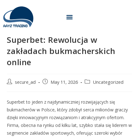
Superbet: Rewolucja w
zakładach bukmacherskich
online
secure_ad
May 11, 2026
Uncategorized
Superbet to jeden z najdynamiczniej rozwijających się
bukmacherów w Polsce, który zdobył serca milionów graczy
dzięki innowacyjnym rozwiązaniom i atrakcyjnym ofertom.
Firma, obecna na rynku od kilku lat, szybko stała się liderem w
segmencie zakładów sportowych, oferując szeroki wybór