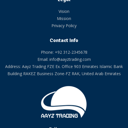
Vision
Mission
Privacy Policy
Contact Info
Phone: +92 312-2345678
Email: info@aayztrading.com
Address: Aayz Trading FZE Ex. Office 903 Emirates Islamic Bank
Building RAKEZ Business Zone-FZ RAK, United Arab Emirates