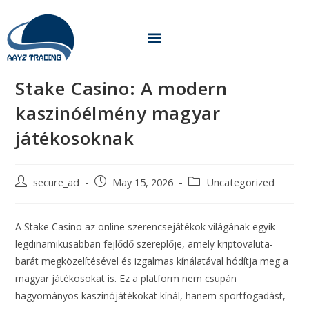
Stake Casino: A modern
kaszinóélmény magyar
játékosoknak
secure_ad
May 15, 2026
Uncategorized
A Stake Casino az online szerencsejátékok világának egyik
legdinamikusabban fejlődő szereplője, amely kriptovaluta-
barát megközelítésével és izgalmas kínálatával hódítja meg a
magyar játékosokat is. Ez a platform nem csupán
hagyományos kaszinójátékokat kínál, hanem sportfogadást,