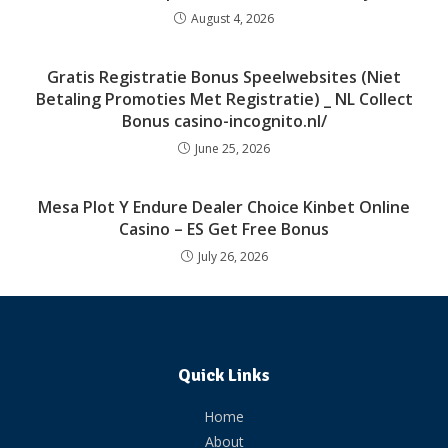
August 4, 2026
Gratis Registratie Bonus Speelwebsites (Niet
Betaling Promoties Met Registratie) _ NL Collect
Bonus casino-incognito.nl/
June 25, 2026
Mesa Plot Y Endure Dealer Choice Kinbet Online
Casino – ES Get Free Bonus
July 26, 2026
Quick Links
Home
About