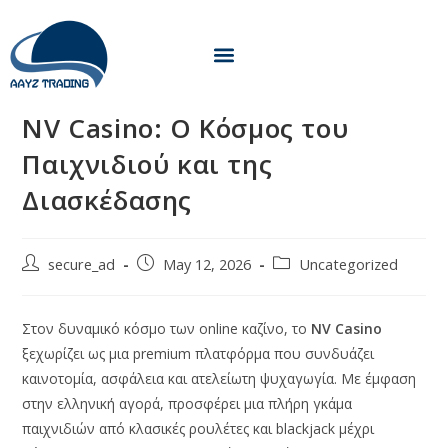
NV Casino: Ο Κόσμος του
Παιχνιδιού και της
Διασκέδασης
secure_ad
May 12, 2026
Uncategorized
Στον δυναμικό κόσμο των online καζίνο, το
NV Casino
ξεχωρίζει ως μια premium πλατφόρμα που συνδυάζει
καινοτομία, ασφάλεια και ατελείωτη ψυχαγωγία. Με έμφαση
στην ελληνική αγορά, προσφέρει μια πλήρη γκάμα
παιχνιδιών από κλασικές ρουλέτες και blackjack μέχρι