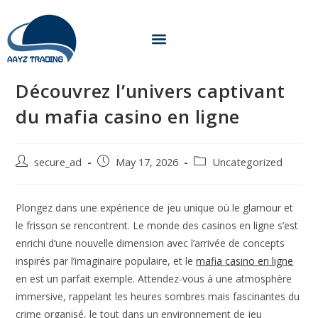
Découvrez l’univers captivant
du mafia casino en ligne
secure_ad
May 17, 2026
Uncategorized
Plongez dans une expérience de jeu unique où le glamour et
le frisson se rencontrent. Le monde des casinos en ligne s’est
enrichi d’une nouvelle dimension avec l’arrivée de concepts
inspirés par l’imaginaire populaire, et le
mafia casino en ligne
en est un parfait exemple. Attendez-vous à une atmosphère
immersive, rappelant les heures sombres mais fascinantes du
crime organisé, le tout dans un environnement de jeu