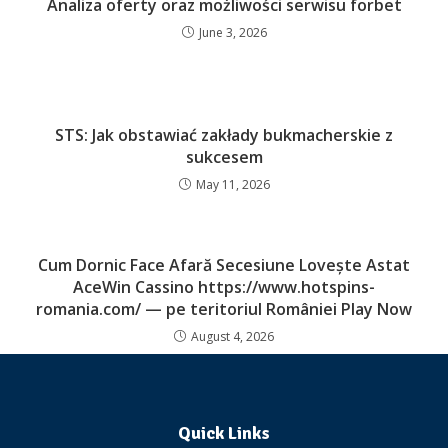
Analiza oferty oraz możliwości serwisu forbet
June 3, 2026
STS: Jak obstawiać zakłady bukmacherskie z
sukcesem
May 11, 2026
Cum Dornic Face Afară Secesiune Lovește Astat
AceWin Cassino https://www.hotspins-
romania.com/ — pe teritoriul României Play Now
August 4, 2026
Quick Links