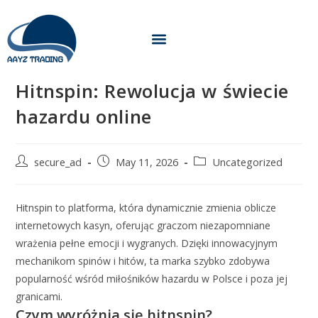
Hitnspin: Rewolucja w świecie
hazardu online
secure_ad
May 11, 2026
Uncategorized
Hitnspin to platforma, która dynamicznie zmienia oblicze
internetowych kasyn, oferując graczom niezapomniane
wrażenia pełne emocji i wygranych. Dzięki innowacyjnym
mechanikom spinów i hitów, ta marka szybko zdobywa
popularność wśród miłośników hazardu w Polsce i poza jej
granicami.
Czym wyróżnia się hitnspin?