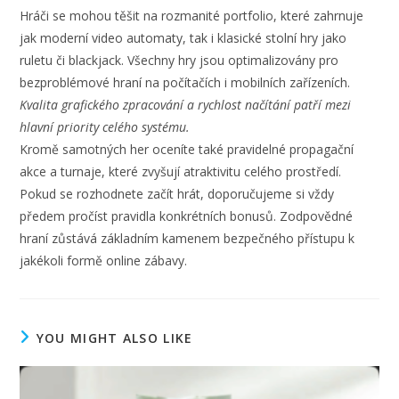
Hráči se mohou těšit na rozmanité portfolio, které zahrnuje
jak moderní video automaty, tak i klasické stolní hry jako
ruletu či blackjack. Všechny hry jsou optimalizovány pro
bezproblémové hraní na počítačích i mobilních zařízeních.
Kvalita grafického zpracování a rychlost načítání patří mezi
hlavní priority celého systému.
Kromě samotných her oceníte také pravidelné propagační
akce a turnaje, které zvyšují atraktivitu celého prostředí.
Pokud se rozhodnete začít hrát, doporučujeme si vždy
předem pročíst pravidla konkrétních bonusů. Zodpovědné
hraní zůstává základním kamenem bezpečného přístupu k
jakékoli formě online zábavy.
YOU MIGHT ALSO LIKE