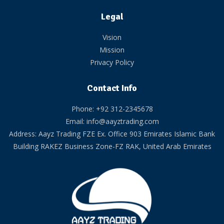
Legal
Vision
Mission
Privacy Policy
Contact Info
Phone: +92 312-2345678
Email: info@aayztrading.com
Address: Aayz Trading FZE Ex. Office 903 Emirates Islamic Bank
Building RAKEZ Business Zone-FZ RAK, United Arab Emirates