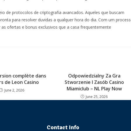
eio de protocolos de criptografia avancados. Aqueles que buscam
onta para resolver duvidas a qualquer hora do dia. Com um proces
ar as ofertas e bonus exclusivos que a casa frequentemente
rsion complète dans
Odpowiedzialny Za Gra
ers de Leon Casino
Stworzenie I Zasób Casino
Miamiclub – NL Play Now
June 2, 2026
June 25, 2026
Contact Info