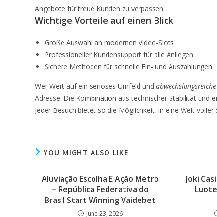
Angebote für treue Kunden zu verpassen.
Wichtige Vorteile auf einen Blick
Große Auswahl an modernen Video-Slots
Professioneller Kundensupport für alle Anliegen
Sichere Methoden für schnelle Ein- und Auszahlungen
Wer Wert auf ein seriöses Umfeld und
abwechslungsreiche
Adresse. Die Kombination aus technischer Stabilität und e
Jeder Besuch bietet so die Möglichkeit, in eine Welt voll
YOU MIGHT ALSO LIKE
Aluviação Escolha E Ação Metro
Joki Ca
– República Federativa do
Luote
Brasil Start Winning Vaidebet
June 23, 2026