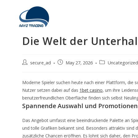
Die Welt der Unterha
secure_ad
May 27, 2026
Uncategorized
Moderne Spieler suchen heute nach einer Plattform, die sowo
Nutzer setzen dabei auf das
1bet casino
, um ihre Leidens
benutzerfreundlichen Oberfläche finden sich selbst Neuling
Spannende Auswahl und Promotionen
Das Angebot umfasst eine beeindruckende Palette an Spi
und tolle Grafiken bekannt sind. Besonders attraktiv sind
zusätzliche Chancen eröffnen. Es lohnt sich daher, den P