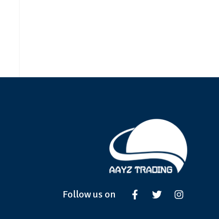
Follow us on